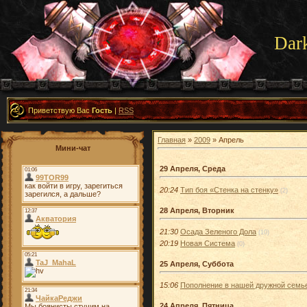
Dar
Приветствую Вас
Гость
|
RSS
Главная
»
2009
»
Апрель
Мини-чат
29 Апреля, Среда
20:24
Тип боя «Стенка на стенку»
(2)
28 Апреля, Вторник
21:30
Осада Зеленого Дола
(10)
20:19
Новая Система
(0)
25 Апреля, Суббота
15:06
Пополнение в нашей дружной семье
24 Апреля, Пятница