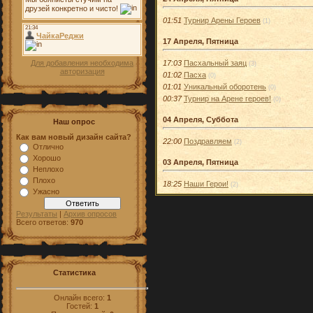
01:51
Турнир Арены Героев
(1)
17 Апреля, Пятница
17:03
Пасхальный заяц
Для добавления необходима
(3)
авторизация
01:02
Пасха
(0)
01:01
Уникальный оборотень
(0)
00:37
Турнир на Арене героев!
(0)
04 Апреля, Суббота
Наш опрос
Как вам новый дизайн сайта?
22:00
Поздравляем
(2)
Отлично
Хорошо
03 Апреля, Пятница
Неплохо
Плохо
18:25
Наши Герои!
(2)
Ужасно
Результаты
|
Архив опросов
Всего ответов:
970
Статистика
Онлайн всего:
1
Гостей:
1