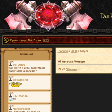
Dar
Приветствую Вас
Гость
|
RSS
Главная
»
2008
»
Август
Мини-чат
07 Августа, Четверг
22:45
Обновки
(6)