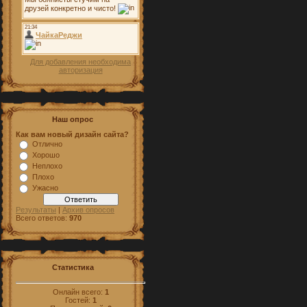
Для добавления необходима
авторизация
Наш опрос
Как вам новый дизайн сайта?
Отлично
Хорошо
Неплохо
Плохо
Ужасно
Результаты
|
Архив опросов
Всего ответов:
970
Статистика
Онлайн всего:
1
Гостей:
1